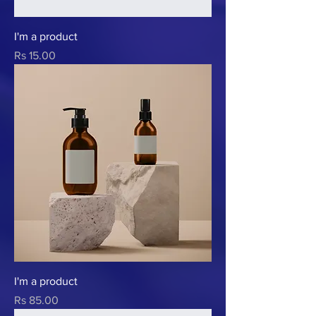
I'm a product
Prix
Rs 15.00
I'm a product
Prix
Rs 85.00