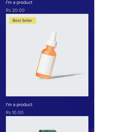
I'm a product
Prix
Rs 20.00
Best Seller
I'm a product
Prix
Rs 10.00