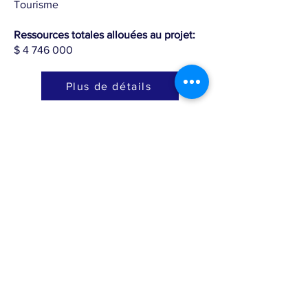
Tourisme
Ressources totales allouées au projet:
$
4 746 000
Plus de détails
Ce site web a été créé avec le soutien de la Commission de l'océan Indien (COI) à
travers le projet RECOS. Son contenu relève de la seule responsabilité de l'Agence
"Parcs nationaux des Comores" et ne reflète pas nécessairement les opinions de la
Commission de l'océan Indien.
Partenaires techniques et financiers: