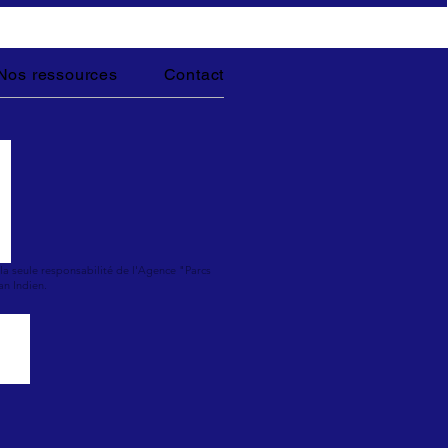
Nos ressources
Contact
la seule responsabilité de l'Agence "Parcs
an Indien.