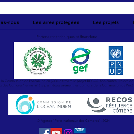
es-nous
Les aires protégées
Les projets
Partenaires techniques et financiers:
e la Commission de l'océan Indien (COI) à travers le projet RECOS. Son contenu relève de 
x des Comores" et ne reflète pas nécessairement les opinions de la Commission de l'océ
© Agence "Parcs nationaux des Comores". 2024