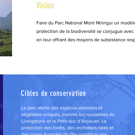
Vision
Faire du Parc National Mont Ntringui un modèl
protection de la biodiversité se conjugue ave
en leur offrant des moyens de subsistance res
Cibles de conservation
Le parc abrite des espèces animales et
végétales uniques, comme les roussettes de
Livingstone et le Petit-duc d’Anjouan. La
protection des forêts, des orchidées rares et
des zones humides de l'île constitue une