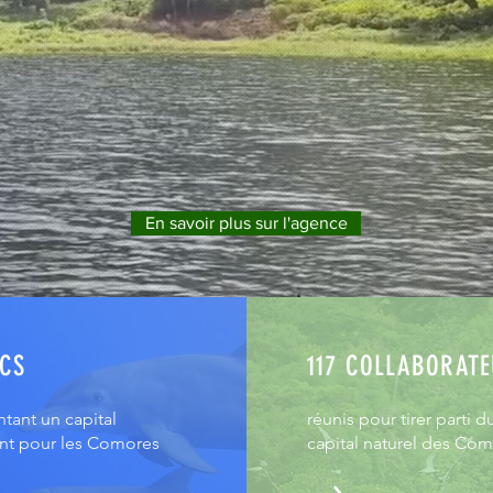
En savoir plus sur l'agence
RCS
117 COLLABORAT
tant un capital
réunis pour tirer parti d
nt pour les Comores
capital naturel des Co