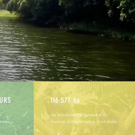
EURS
116 577 ha
u
de biodiversité terrestre et
mores
marine d’importance mondiale