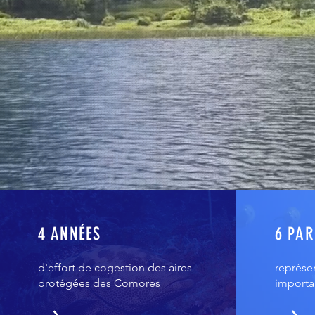
4 ANNÉES
6 PA
d'effort de cogestion des aires
représen
protégées des Comores
importa