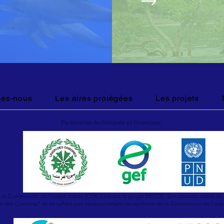
es-nous
Les aires protégées
Les projets
Partenaires techniques et financiers:
e la Commission de l'océan Indien (COI) à travers le projet RECOS. Son contenu relève de 
x des Comores" et ne reflète pas nécessairement les opinions de la Commission de l'océ