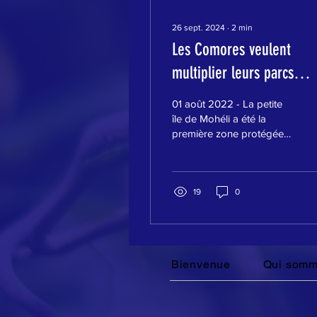
26 sept. 2024
∙
2
min
Les Comores veulent
multiplier leurs parcs
nationaux
01 août 2022 - La petite
île de Mohéli a été la
première zone protégée
de l’archipel. Cette
protection de la
biodiversité a changé le...
19
0
Bienvenue
Qui somm