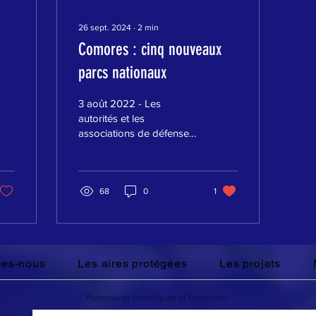
26 sept. 2024
∙
2
min
Comores : cinq nouveaux
parcs nationaux
3 août 2022 - Les
autorités et les
associations de défense
de l'environnement de
l'archipel ont créé cinq
nouveaux parcs
nationaux....
68
0
1
es-nous
Les aires protégées
Les projets
Partenaires techniques et financiers: